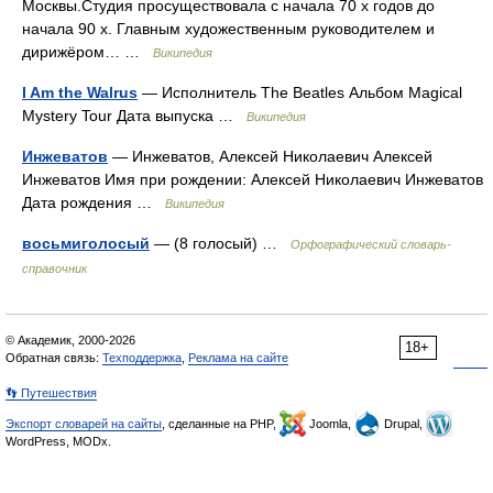
Москвы.Студия просуществовала с начала 70 х годов до
начала 90 х. Главным художественным руководителем и
дирижёром… …
Википедия
I Am the Walrus
— Исполнитель The Beatles Альбом Magical
Mystery Tour Дата выпуска …
Википедия
Инжеватов
— Инжеватов, Алексей Николаевич Алексей
Инжеватов Имя при рождении: Алексей Николаевич Инжеватов
Дата рождения …
Википедия
восьмиголосый
— (8 голосый) …
Орфографический словарь-
справочник
© Академик, 2000-2026
18+
Обратная связь:
Техподдержка
,
Реклама на сайте
👣 Путешествия
Экспорт словарей на сайты
, сделанные на PHP,
Joomla,
Drupal,
WordPress, MODx.