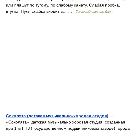
или пляшут по тугому, по слабому канату. Слабая пробка,
втулка. Пуля слабко входит в… …
Толковый словарь Даля
Соколята (детская музыкально-хоровая студия)
—
«Соколята» детская музыкально хоровая студия, созданная
при 1 м ГПЗ (Государственном подшипниковом заводе) города